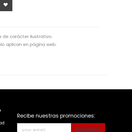
de carácter ilustrativo.
o aplican en página web.
o
Recibe nuestras promociones:
dad
Subscríbete