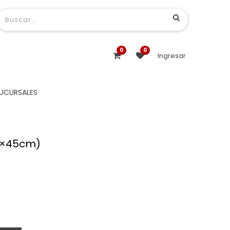
0
0
Ingresar
UCURSALES
5×45cm)