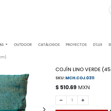
AS
OUTDOOR
CATÁLOGOS
PROYECTOS
D'LUX
S
5cm)
COJÍN LINO VERDE (4
MCH.COJ.0311
$
510.69
MXN