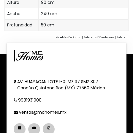
Altura
90 cm
Ancho
240 cm
Profundidad
50 cm
Muebles De Parota | Bufeteros Y Credenzas | Bufetera
AV. HUAYACAN LOTE 1-01 MZ 37 SMZ 307
Cancún
Quintana Roo (MX)
77560
México
9981931900
ventas@mchomes.mx