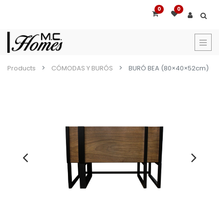
0
0
Products
CÓMODAS Y BURÓS
BURÓ BEA (80×40×52cm)