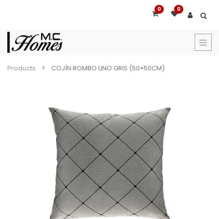
0
0
Products
COJÍN ROMBO LINO GRIS (50×50CM)