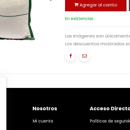
Agregar al carrito
En existencias
Las imágenes son únicamente 
Los descuentos mostrados sol
Nosotros
Acceso Direct
Mi cuenta
Políticas de seguri