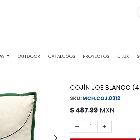
AS
OUTDOOR
CATÁLOGOS
PROYECTOS
D'LUX
S
COJÍN JOE BLANCO (
MCH.COJ.0312
$
487.99
MXN