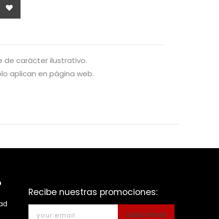
de carácter ilustrativo.
o aplican en página web.
o
Recibe nuestras promociones:
dad
Subscríbete