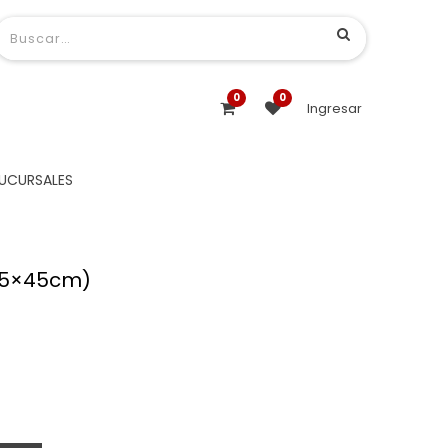
0
0
Ingresar
UCURSALES
45×45cm)