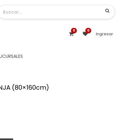
0
0
Ingresar
UCURSALES
NJA (80×160cm)