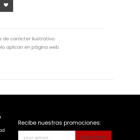
de carácter ilustrativo.
o aplican en página web.
o
Recibe nuestras promociones:
dad
Subscríbete