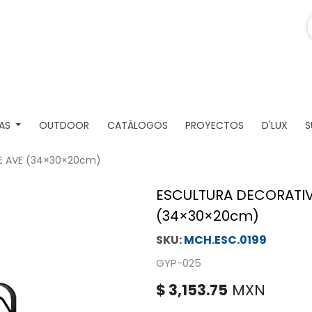
AS
OUTDOOR
CATÁLOGOS
PROYECTOS
D'LUX
S
E AVE (34×30×20cm)
ESCULTURA DECORATIV
(34×30×20cm)
MCH.ESC.0199
GYP-025
$
3,153.75
MXN