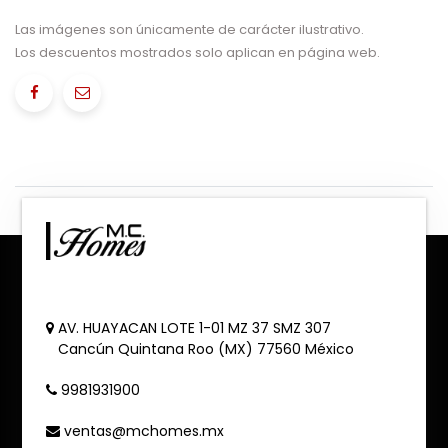
Las imágenes son únicamente de carácter ilustrativo.
Los descuentos mostrados solo aplican en página web.
AV. HUAYACAN LOTE 1-01 MZ 37 SMZ 307
Cancún
Quintana Roo (MX)
77560
México
9981931900
ventas@mchomes.mx