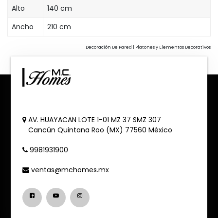
Alto
140 cm
Ancho
210 cm
Decoración De Pared | Platones y Elementos Decorativos
AV. HUAYACAN LOTE 1-01 MZ 37 SMZ 307
Cancún
Quintana Roo (MX)
77560
México
9981931900
ventas@mchomes.mx