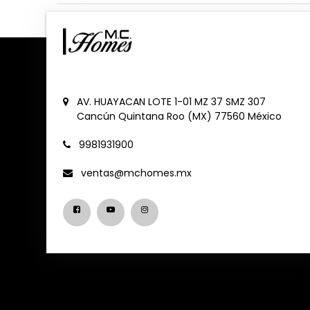
AV. HUAYACAN LOTE 1-01 MZ 37 SMZ 307
Cancún
Quintana Roo (MX)
77560
México
9981931900
ventas@mchomes.mx