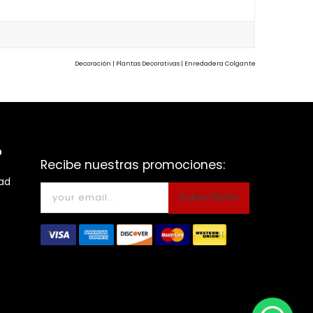
Decoración | Plantas Decorativas | Enredadera Colgante
o
Recibe nuestras promociones:
dad
Subscríbete