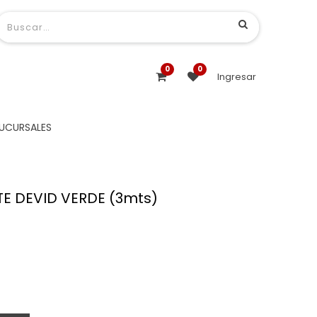
0
0
Ingresar
UCURSALES
 DEVID VERDE (3mts)