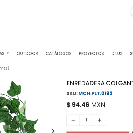
AS
OUTDOOR
CATÁLOGOS
PROYECTOS
D'LUX
S
3mts)
ENREDADERA COLGANTE
MCH.PLT.0192
$
94.46
MXN