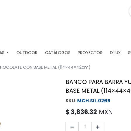
AS
OUTDOOR
CATÁLOGOS
PROYECTOS
D'LUX
S
CHOCOLATE CON BASE METAL (114×44×42cm)
BANCO PARA BARRA Y
BASE METAL (114×44×
MCH.SIL.0265
$
3,836.32
MXN