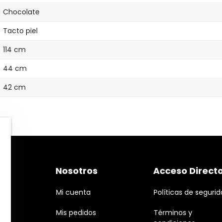
Chocolate
Tacto piel
114 cm
44 cm
42 cm
Nosotros
Acceso Direct
Mi cuenta
Políticas de seguri
Mis pedidos
Términos y