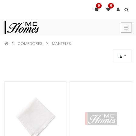
0
0
COMEDORES
MANTELES