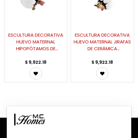
ESCULTURA DECORATIVA
ESCULTURA DECORATIVA
HUEVO MATERNAL
HUEVO MATERNAL JIRAFAS
HIPOPÓTAMOS DE
DE CERÁMICA
CERÁMICA
(40×20×24cm) - MOD.
(36×20×23cm) - MOD.
MCH.ESC.0115
$
9,922.18
$
9,922.18
MCH.ESC.0114