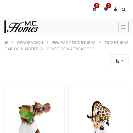
0
0
DECORACIÓN
FIGURAS Y ESCULTURAS
ESCULTURAS
CARLOS & ALBERT
COLECCIÓN ÁFRICA EGGS