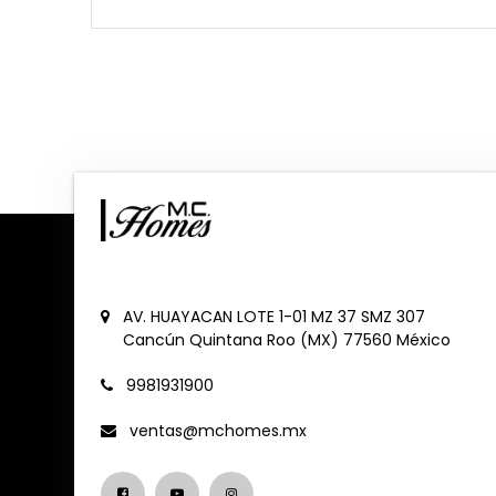
AV. HUAYACAN LOTE 1-01 MZ 37 SMZ 307
Cancún
Quintana Roo (MX)
77560
México
9981931900
ventas@mchomes.mx