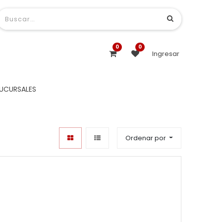
0
0
Ingresar
UCURSALES
Ordenar por