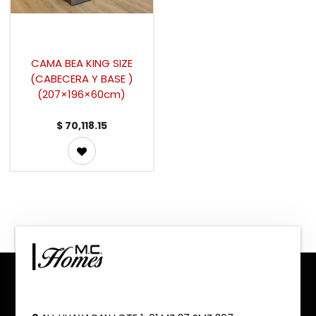
CAMA BEA KING SIZE
(CABECERA Y BASE )
(207×196×60cm)
$
70,118.15