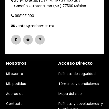
AV. HUAYACAN LOTE 1-01 MZ 37 SMZ 307
Cancún
Quintana Roo (MX)
77560
México
9981931900
ventas@mchomes.mx
Nosotros
Acceso Directo
Mi cuenta
Políticas de seguridad
Mis pedidos
Términos y condiciones
Acerca de
Mapa del sitio
Contacto
Políticas y devoluciones y
reembolsos