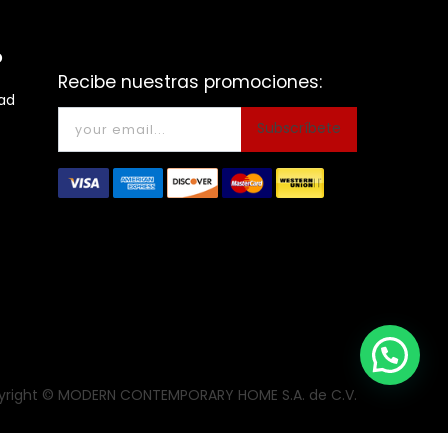
o
Recibe nuestras promociones:
dad
Subscríbete
right ©
MODERN CONTEMPORARY HOME S.A. de C.V.