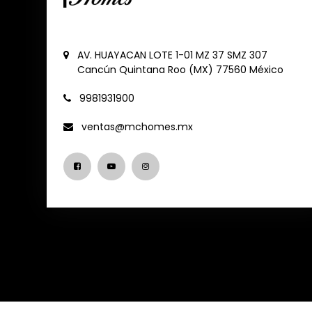
AV. HUAYACAN LOTE 1-01 MZ 37 SMZ 307
Cancún
Quintana Roo (MX)
77560
México
9981931900
ventas@mchomes.mx